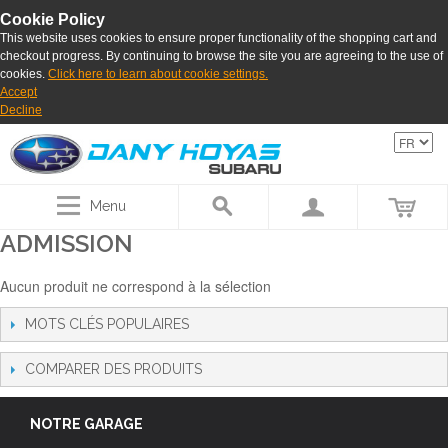
Cookie Policy
This website uses cookies to ensure proper functionality of the shopping cart and
checkout progress. By continuing to browse the site you are agreeing to the use of
cookies.
Click here to learn about cookie settings.
Accept
Decline
Menu
ADMISSION
Aucun produit ne correspond à la sélection
MOTS CLÉS POPULAIRES
COMPARER DES PRODUITS
NOTRE GARAGE