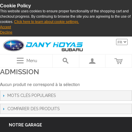
Cookie Policy
This website uses cookies to ensure proper functionality of the shopping cart and
checkout progress. By continuing to browse the site you are agreeing to the use of
cookies.
Click here to learn about cookie settings.
Accept
Decline
Menu
ADMISSION
Aucun produit ne correspond à la sélection
MOTS CLÉS POPULAIRES
COMPARER DES PRODUITS
NOTRE GARAGE