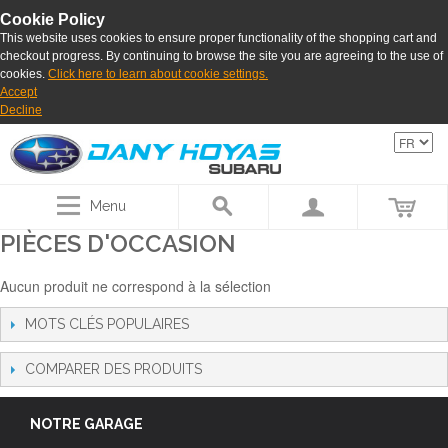
Cookie Policy
This website uses cookies to ensure proper functionality of the shopping cart and
checkout progress. By continuing to browse the site you are agreeing to the use of
cookies.
Click here to learn about cookie settings.
Accept
Decline
Menu
PIÈCES D'OCCASION
Aucun produit ne correspond à la sélection
MOTS CLÉS POPULAIRES
COMPARER DES PRODUITS
NOTRE GARAGE