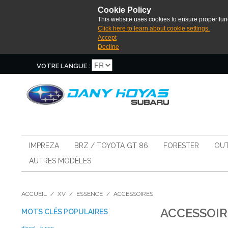
Cookie Policy
This website uses cookies to ensure proper func
Click here to learn about cookie settings.
Accept
Decline
VOTRE LANGUE :
IMPREZA
BRZ / TOYOTA GT 86
FORESTER
OUT
AUTRES MODÈLES
ACCUEIL
/
XV
/
ESSENCE
/
ACCESSOIRES
ACCESSOIR
MOTS CLÉS POPULAIRES
diesel
tunap