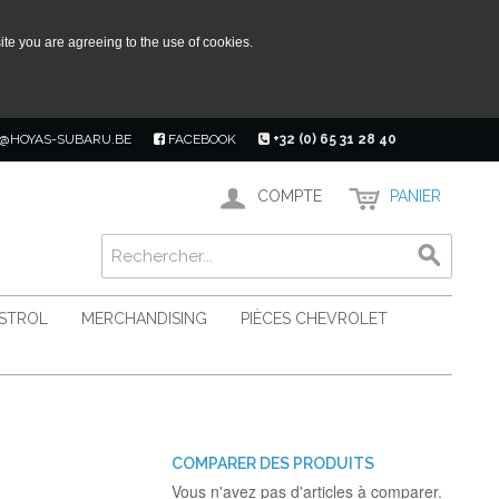
ite you are agreeing to the use of cookies.
@HOYAS-SUBARU.BE
FACEBOOK
+32 (0) 65 31 28 40
COMPTE
PANIER
ASTROL
MERCHANDISING
PIÈCES CHEVROLET
COMPARER DES PRODUITS
Vous n'avez pas d'articles à comparer.