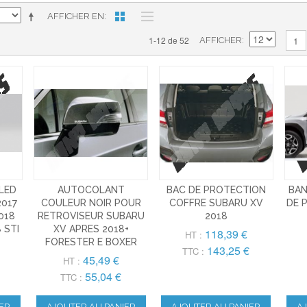
AFFICHER EN
1-12 de 52
1
AFFICHER
LED
AUTOCOLANT
BAC DE PROTECTION
BAN
2017
COULEUR NOIR POUR
COFFRE SUBARU XV
DE 
018
RETROVISEUR SUBARU
2018
 STI
XV APRES 2018+
118,39 €
HT :
FORESTER E BOXER
143,25 €
TTC :
45,49 €
HT :
55,04 €
TTC :
ER
AJOUTER AU PANIER
AJOUTER AU PANIER
A