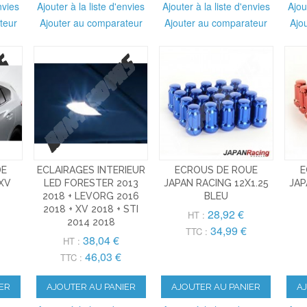
nvies
Ajouter à la liste d'envies
Ajouter à la liste d'envies
Ajou
teur
Ajouter au comparateur
Ajouter au comparateur
Ajo
DE
ECLAIRAGES INTERIEUR
ECROUS DE ROUE
E
XV
LED FORESTER 2013
JAPAN RACING 12X1.25
JAP
2018 + LEVORG 2016
BLEU
2018 + XV 2018 + STI
28,92 €
HT :
2014 2018
34,99 €
TTC :
38,04 €
HT :
46,03 €
TTC :
ER
AJOUTER AU PANIER
AJOUTER AU PANIER
A