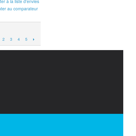
ter à la liste d'envies
uter au comparateur
2
3
4
5