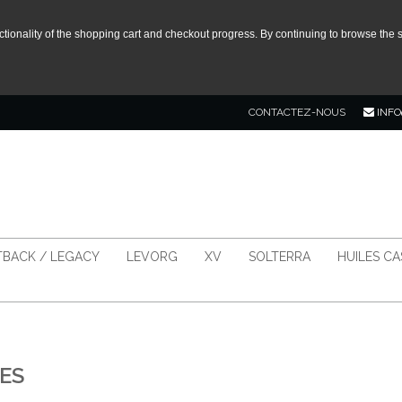
tionality of the shopping cart and checkout progress. By continuing to browse the s
CONTACTEZ-NOUS
INFO
BACK / LEGACY
LEVORG
XV
SOLTERRA
HUILES C
ES