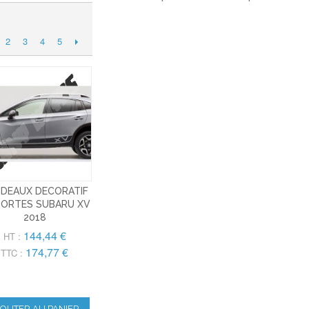
2
3
4
5
DEAUX DECORATIF
PORTES SUBARU XV
2018
144,44 €
HT :
174,77 €
TTC :
JOUTER AU PANIER