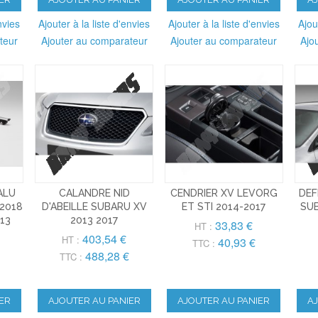
nvies
Ajouter à la liste d'envies
Ajouter à la liste d'envies
Ajou
teur
Ajouter au comparateur
Ajouter au comparateur
Ajo
ALU
CALANDRE NID
CENDRIER XV LEVORG
DEF
2018
D'ABEILLE SUBARU XV
ET STI 2014-2017
SUB
13
2013 2017
33,83 €
HT :
403,54 €
HT :
40,93 €
TTC :
488,28 €
TTC :
ER
AJOUTER AU PANIER
AJOUTER AU PANIER
A