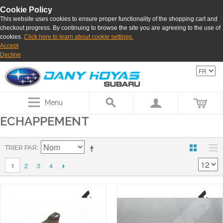
Cookie Policy
This website uses cookies to ensure proper functionality of the shopping cart and
checkout progress. By continuing to browse the site you are agreeing to the use of
cookies.
Click here to learn about cookie settings.
Accept
Decline
Menu
ECHAPPEMENT
TRIER PAR
2
3
4
1