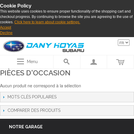
Cookie Policy
This website uses cookies to ensure proper functionality of the shopping cart and
checkout progress. By continuing to browse the site you are agreeing to the use of
cookies.
Click here to learn about cookie settings.
Accept
Decline
Menu
PIÈCES D'OCCASION
Aucun produit ne correspond à la sélection
MOTS CLÉS POPULAIRES
COMPARER DES PRODUITS
NOTRE GARAGE