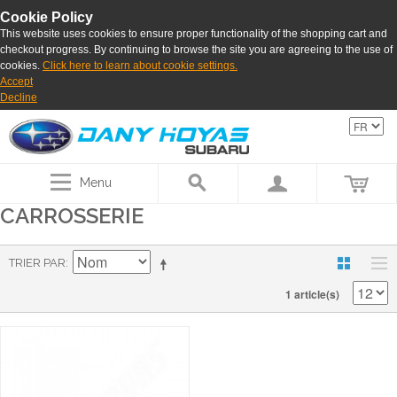
Cookie Policy
This website uses cookies to ensure proper functionality of the shopping cart and
checkout progress. By continuing to browse the site you are agreeing to the use of
cookies.
Click here to learn about cookie settings.
Accept
Decline
Menu
CARROSSERIE
TRIER PAR
1 article(s)