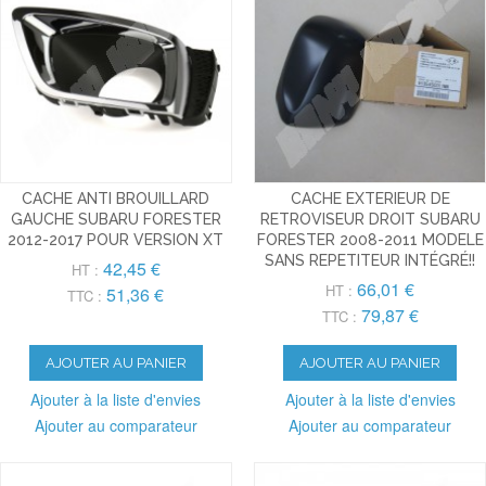
CACHE ANTI BROUILLARD
CACHE EXTERIEUR DE
GAUCHE SUBARU FORESTER
RETROVISEUR DROIT SUBARU
2012-2017 POUR VERSION XT
FORESTER 2008-2011 MODELE
SANS REPETITEUR INTÉGRÉ!!
42,45 €
HT :
66,01 €
HT :
51,36 €
TTC :
79,87 €
TTC :
AJOUTER AU PANIER
AJOUTER AU PANIER
Ajouter à la liste d'envies
Ajouter à la liste d'envies
Ajouter au comparateur
Ajouter au comparateur