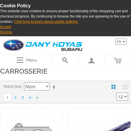
Cookie Policy
This website uses cookies to ensure proper functionality of the shopping cart and
checkout progress. By continuing to browse the site you are agreeing to the use of
cookies.
Click here to learn about cookie settings.
Accept
Decline
Menu
CARROSSERIE
TRIER PAR
2
3
4
1