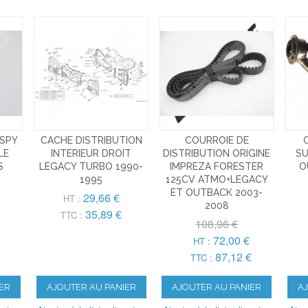
 SPY
CACHE DISTRIBUTION
COURROIE DE
LE
INTERIEUR DROIT
DISTRIBUTION ORIGINE
SU
S
LEGACY TURBO 1990-
IMPREZA FORESTER
O
1995
125CV ATMO+LEGACY
ET OUTBACK 2003-
29,66 €
HT :
2008
35,89 €
TTC :
108,96 €
72,00 €
HT :
87,12 €
TTC :
ER
AJOUTER AU PANIER
AJOUTER AU PANIER
A