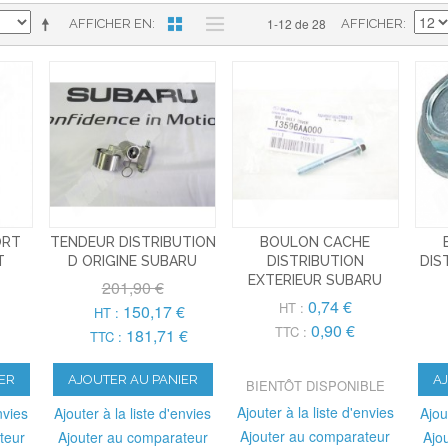
1-12 de 28
AFFICHER EN
AFFICHER
ORT
TENDEUR DISTRIBUTION
BOULON CACHE
T
D ORIGINE SUBARU
DISTRIBUTION
DIS
EXTERIEUR SUBARU
201,90 €
0,74 €
HT :
150,17 €
HT :
0,90 €
TTC :
181,71 €
TTC :
ER
AJOUTER AU PANIER
A
BIENTÔT DISPONIBLE
Ajouter à la liste d'envies
nvies
Ajouter à la liste d'envies
Ajou
Ajouter au comparateur
teur
Ajouter au comparateur
Ajo