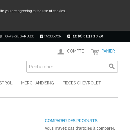
ite you are agreeing to the use of cookies.
@HOYAS-SUBARU.BE
FACEBOOK
+32 (0) 65 31 28 40
COMPTE
PANIER
ASTROL
MERCHANDISING
PIÈCES CHEVROLET
COMPARER DES PRODUITS
Vous n'avez pas d'articles à comparer.