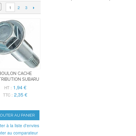
2
3
1
BOULON CACHE
TRIBUTION SUBARU
1,94 €
HT :
2,35 €
TTC :
JOUTER AU PANIER
ter à la liste d'envies
uter au comparateur