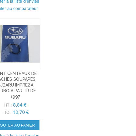
ter à la liste d'envies
uter au comparateur
INT CENTRAUX DE
ACHES SOUPAPES
UBARU IMPREZA
RBO A PARTIR DE
1997
8,84 €
HT :
10,70 €
TTC :
JOUTER AU PANIER
ter à la liste d'envies