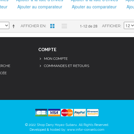
teur
Ajouter au comparateur
Ajouter au comparateur
Ajo
1-12 de 28
AFFICHER EN
AFFICHER
COMPTE
MON COMPTE
ERCHE
COMMANDES ET RETOURS
CÉE
© 2022 Shop Dany Hoyas-Subaru. All Rights Reserved.
Developed & hosted by:
www.infor-conseils.com