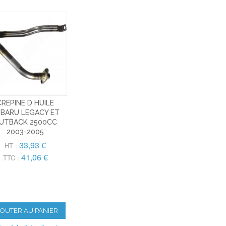
CREPINE D HUILE
BARU LEGACY ET
UTBACK 2500CC
2003-2005
33,93 €
HT :
41,06 €
TTC :
JOUTER AU PANIER