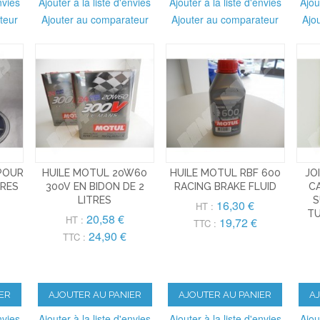
nvies
Ajouter à la liste d'envies
Ajouter à la liste d'envies
Ajou
teur
Ajouter au comparateur
Ajouter au comparateur
Ajo
 POUR
HUILE MOTUL 20W60
HUILE MOTUL RBF 600
JO
DRES
300V EN BIDON DE 2
RACING BRAKE FLUID
C
LITRES
S
16,30 €
HT :
TU
20,58 €
HT :
19,72 €
TTC :
24,90 €
TTC :
ER
AJOUTER AU PANIER
AJOUTER AU PANIER
A
nvies
Ajouter à la liste d'envies
Ajouter à la liste d'envies
Ajou