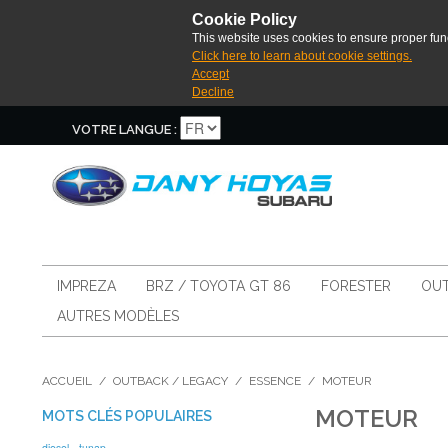
Cookie Policy
This website uses cookies to ensure proper func
Click here to learn about cookie settings.
Accept
Decline
VOTRE LANGUE :
IMPREZA
BRZ / TOYOTA GT 86
FORESTER
OUT
AUTRES MODÈLES
ACCUEIL
/
OUTBACK / LEGACY
/
ESSENCE
/
MOTEUR
MOTEUR
MOTS CLÉS POPULAIRES
diesel
tunap