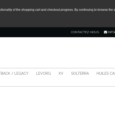
tionality of the shopping cart and checkout progress. By continuing to browse the s
CONTACTEZ-NOUS
INFO
BACK / LEGACY
LEVORG
XV
SOLTERRA
HUILES C