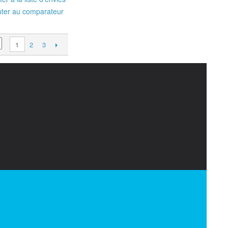
uter au comparateur
2
3
1