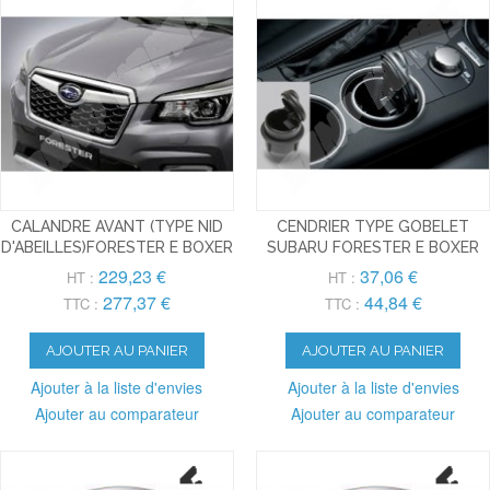
CALANDRE AVANT (TYPE NID
CENDRIER TYPE GOBELET
D'ABEILLES)FORESTER E BOXER
SUBARU FORESTER E BOXER
229,23 €
37,06 €
HT :
HT :
277,37 €
44,84 €
TTC :
TTC :
AJOUTER AU PANIER
AJOUTER AU PANIER
Ajouter à la liste d'envies
Ajouter à la liste d'envies
Ajouter au comparateur
Ajouter au comparateur