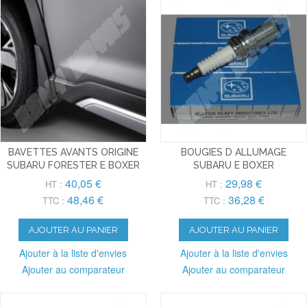
BAVETTES AVANTS ORIGINE
BOUGIES D ALLUMAGE
SUBARU FORESTER E BOXER
SUBARU E BOXER
40,05 €
29,98 €
HT :
HT :
48,46 €
36,28 €
TTC :
TTC :
AJOUTER AU PANIER
AJOUTER AU PANIER
Ajouter à la liste d'envies
Ajouter à la liste d'envies
Ajouter au comparateur
Ajouter au comparateur