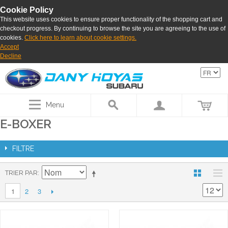
Cookie Policy
This website uses cookies to ensure proper functionality of the shopping cart and
checkout progress. By continuing to browse the site you are agreeing to the use of
cookies.
Click here to learn about cookie settings.
Accept
Decline
Menu
E-BOXER
FILTRE
TRIER PAR
2
3
1