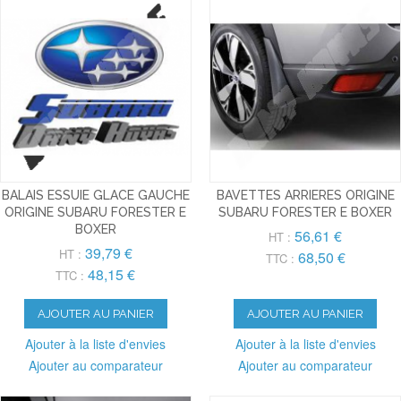
BALAIS ESSUIE GLACE GAUCHE
BAVETTES ARRIERES ORIGINE
ORIGINE SUBARU FORESTER E
SUBARU FORESTER E BOXER
BOXER
56,61 €
HT :
39,79 €
HT :
68,50 €
TTC :
48,15 €
TTC :
AJOUTER AU PANIER
AJOUTER AU PANIER
Ajouter à la liste d'envies
Ajouter à la liste d'envies
Ajouter au comparateur
Ajouter au comparateur