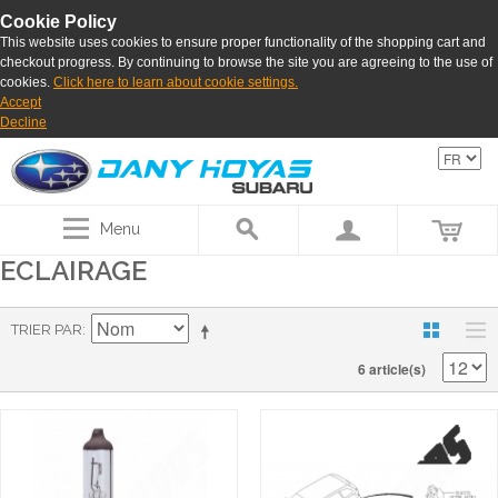
Cookie Policy
This website uses cookies to ensure proper functionality of the shopping cart and
checkout progress. By continuing to browse the site you are agreeing to the use of
cookies.
Click here to learn about cookie settings.
Accept
Decline
Menu
ECLAIRAGE
TRIER PAR
6 article(s)