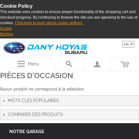
Cookie Policy
This website uses cookies to ensure proper functionality of the shopping cart and
checkout progress. By continuing to browse the site you are agreeing to the use of
cookies.
Click here to learn about cookie settings.
Accept
Decline
Menu
PIÈCES D'OCCASION
Aucun produit ne correspond à la sélection
MOTS CLÉS POPULAIRES
COMPARER DES PRODUITS
NOTRE GARAGE