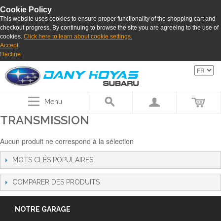
Cookie Policy
This website uses cookies to ensure proper functionality of the shopping cart and
checkout progress. By continuing to browse the site you are agreeing to the use of
cookies.
Click here to learn about cookie settings.
Accept
Decline
Menu
TRANSMISSION
Aucun produit ne correspond à la sélection
MOTS CLÉS POPULAIRES
COMPARER DES PRODUITS
NOTRE GARAGE