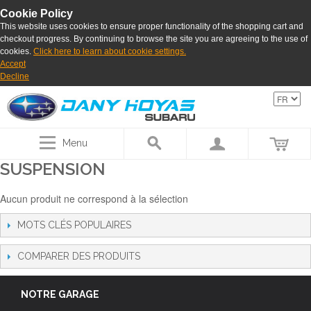
Cookie Policy
This website uses cookies to ensure proper functionality of the shopping cart and
checkout progress. By continuing to browse the site you are agreeing to the use of
cookies.
Click here to learn about cookie settings.
Accept
Decline
Menu
SUSPENSION
Aucun produit ne correspond à la sélection
MOTS CLÉS POPULAIRES
COMPARER DES PRODUITS
NOTRE GARAGE