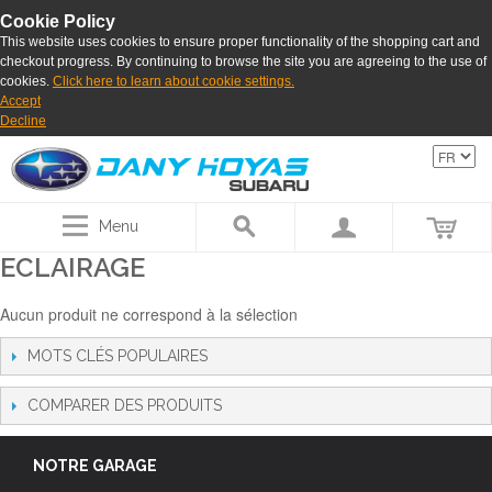
Cookie Policy
This website uses cookies to ensure proper functionality of the shopping cart and
checkout progress. By continuing to browse the site you are agreeing to the use of
cookies.
Click here to learn about cookie settings.
Accept
Decline
Menu
ECLAIRAGE
Aucun produit ne correspond à la sélection
MOTS CLÉS POPULAIRES
COMPARER DES PRODUITS
NOTRE GARAGE