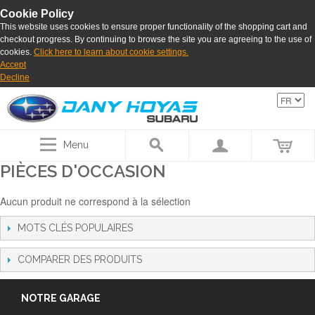
Cookie Policy
This website uses cookies to ensure proper functionality of the shopping cart and
checkout progress. By continuing to browse the site you are agreeing to the use of
cookies.
Click here to learn about cookie settings.
Accept
Decline
Menu
PIÈCES D'OCCASION
Aucun produit ne correspond à la sélection
MOTS CLÉS POPULAIRES
COMPARER DES PRODUITS
NOTRE GARAGE