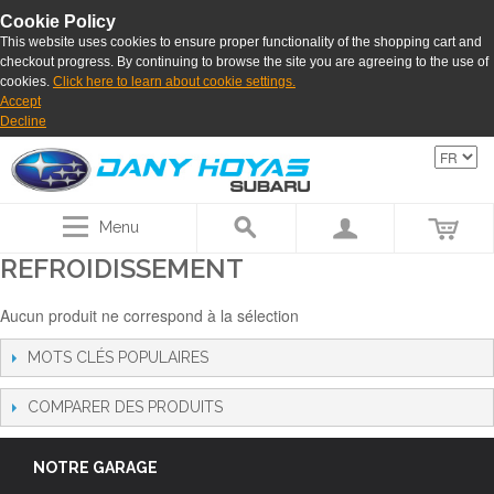
Cookie Policy
This website uses cookies to ensure proper functionality of the shopping cart and
checkout progress. By continuing to browse the site you are agreeing to the use of
cookies.
Click here to learn about cookie settings.
Accept
Decline
Menu
REFROIDISSEMENT
Aucun produit ne correspond à la sélection
MOTS CLÉS POPULAIRES
COMPARER DES PRODUITS
NOTRE GARAGE