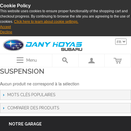
Cookie Policy
This website uses cookies to ensure proper functionality of the shopping cart and
checkout progress. By continuing to browse the site you are agreeing to the use of
cookies.
Click here to learn about cookie settings.
Accept
Decline
Menu
SUSPENSION
Aucun produit ne correspond à la sélection
MOTS CLÉS POPULAIRES
COMPARER DES PRODUITS
NOTRE GARAGE