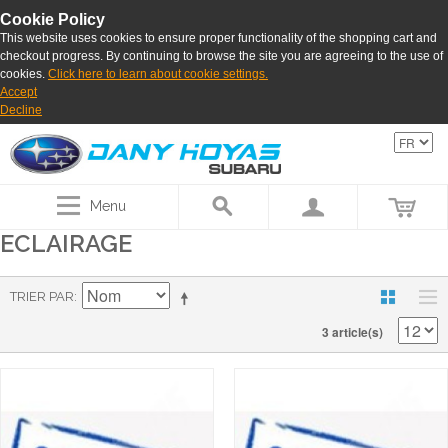
Cookie Policy
This website uses cookies to ensure proper functionality of the shopping cart and
checkout progress. By continuing to browse the site you are agreeing to the use of
cookies.
Click here to learn about cookie settings.
Accept
Decline
Menu
ECLAIRAGE
TRIER PAR
3 article(s)