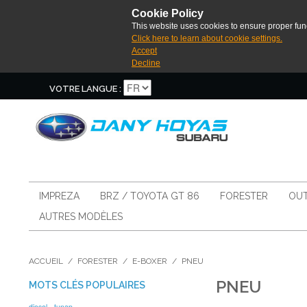
Cookie Policy
This website uses cookies to ensure proper func
Click here to learn about cookie settings.
Accept
Decline
VOTRE LANGUE :
IMPREZA
BRZ / TOYOTA GT 86
FORESTER
OUT
AUTRES MODÈLES
ACCUEIL
/
FORESTER
/
E-BOXER
/
PNEU
PNEU
MOTS CLÉS POPULAIRES
diesel
tunap