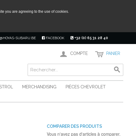
ite you are agreeing to the use of cookies.
@HOYAS-SUBARU.BE
FACEBOOK
+32 (0) 65 31 28 40
COMPTE
PANIER
ASTROL
MERCHANDISING
PIÈCES CHEVROLET
COMPARER DES PRODUITS
Vous n'avez pas d'articles à comparer.