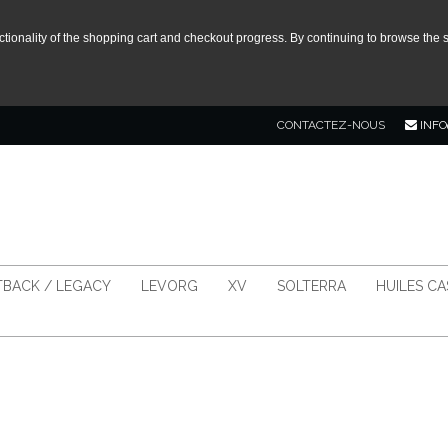
tionality of the shopping cart and checkout progress. By continuing to browse the s
CONTACTEZ-NOUS
INFO
BACK / LEGACY
LEVORG
XV
SOLTERRA
HUILES C