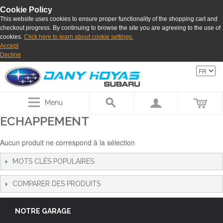
Cookie Policy
This website uses cookies to ensure proper functionality of the shopping cart and
checkout progress. By continuing to browse the site you are agreeing to the use of
cookies.
Click here to learn about cookie settings.
Accept
Decline
Menu
ECHAPPEMENT
Aucun produit ne correspond à la sélection
MOTS CLÉS POPULAIRES
COMPARER DES PRODUITS
NOTRE GARAGE