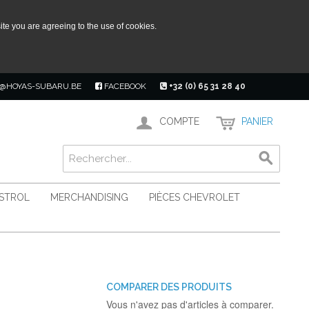
ite you are agreeing to the use of cookies.
@HOYAS-SUBARU.BE
FACEBOOK
+32 (0) 65 31 28 40
COMPTE
PANIER
ASTROL
MERCHANDISING
PIÈCES CHEVROLET
COMPARER DES PRODUITS
Vous n'avez pas d'articles à comparer.