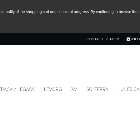
tionality of the shopping cart and checkout progress. By continuing to browse the s
CONTACTEZ-NOUS
INFO
BACK / LEGACY
LEVORG
XV
SOLTERRA
HUILES C