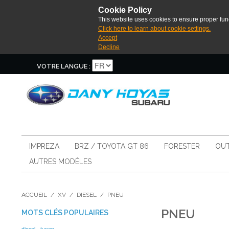
Cookie Policy
This website uses cookies to ensure proper func
Click here to learn about cookie settings.
Accept
Decline
VOTRE LANGUE :
IMPREZA
BRZ / TOYOTA GT 86
FORESTER
OUT
AUTRES MODÈLES
ACCUEIL
/
XV
/
DIESEL
/
PNEU
PNEU
MOTS CLÉS POPULAIRES
diesel
tunap