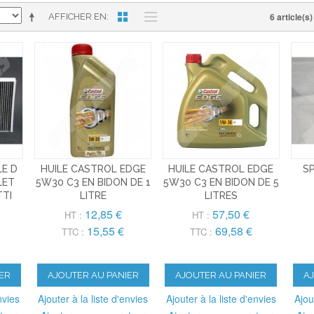
6 article(s)
AFFICHER EN
LE D
HUILE CASTROL EDGE
HUILE CASTROL EDGE
S
LET
5W30 C3 EN BIDON DE 1
5W30 C3 EN BIDON DE 5
TTI
LITRE
LITRES
12,85 €
57,50 €
HT :
HT :
15,55 €
69,58 €
TTC :
TTC :
ER
AJOUTER AU PANIER
AJOUTER AU PANIER
A
nvies
Ajouter à la liste d'envies
Ajouter à la liste d'envies
Ajou