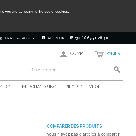
ite you are agreeing to the use of cookies.
@HOYAS-SUBARU.BE
FACEBOOK
+32 (0) 65 31 28 40
COMPTE
PANIER
ASTROL
MERCHANDISING
PIÈCES CHEVROLET
COMPARER DES PRODUITS
Vous n'avez pas d'articles à comparer.