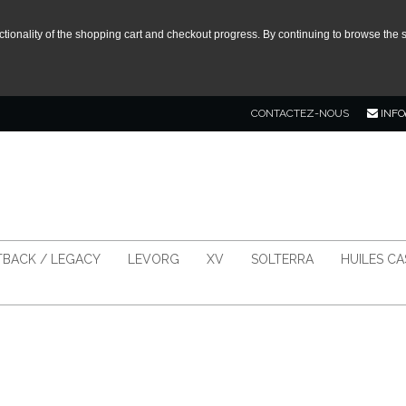
tionality of the shopping cart and checkout progress. By continuing to browse the s
CONTACTEZ-NOUS
INFO
BACK / LEGACY
LEVORG
XV
SOLTERRA
HUILES C
N