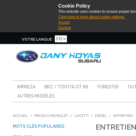
Cookie Policy
This website uses cookies to ensure proper func
Click here to learn about cookie settings.
Accept
Decline
VOTRE LANGUE :
IMPREZA
BRZ / TOYOTA GT 86
FORESTER
OUT
AUTRES MODÈLES
ACCUEIL
/
PIÈCES CHEVROLET
/
LACETTI
/
DIESEL
/
ENTRETIEN
ENTRETIE
MOTS CLÉS POPULAIRES
diesel
tunap