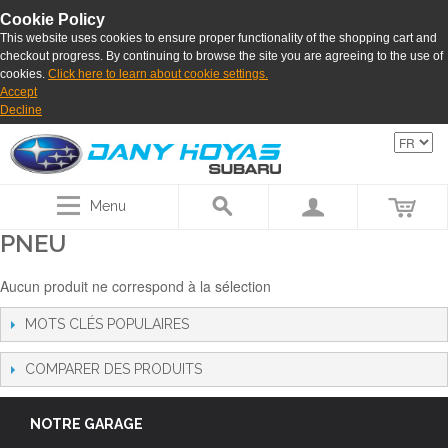
Cookie Policy
This website uses cookies to ensure proper functionality of the shopping cart and
checkout progress. By continuing to browse the site you are agreeing to the use of
cookies.
Click here to learn about cookie settings.
Accept
Decline
Menu
PNEU
Aucun produit ne correspond à la sélection
MOTS CLÉS POPULAIRES
COMPARER DES PRODUITS
NOTRE GARAGE