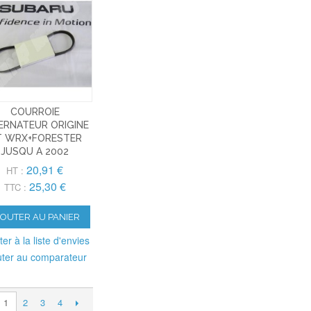
COURROIE
ERNATEUR ORIGINE
T WRX+FORESTER
JUSQU A 2002
20,91 €
HT :
25,30 €
TTC :
JOUTER AU PANIER
ter à la liste d'envies
uter au comparateur
2
3
4
1