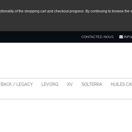
tionality of the shopping cart and checkout progress. By continuing to browse the s
CONTACTEZ-NOUS
INFO
BACK / LEGACY
LEVORG
XV
SOLTERRA
HUILES C