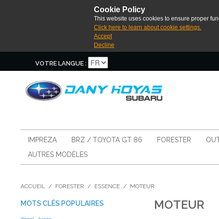
Cookie Policy
This website uses cookies to ensure proper func
Click here to learn about cookie settings.
Accept
Decline
VOTRE LANGUE :
IMPREZA
BRZ / TOYOTA GT 86
FORESTER
OUT
AUTRES MODÈLES
ACCUEIL
/
FORESTER
/
ESSENCE
/
MOTEUR
MOTEUR
MOTS CLÉS POPULAIRES
diesel
tunap