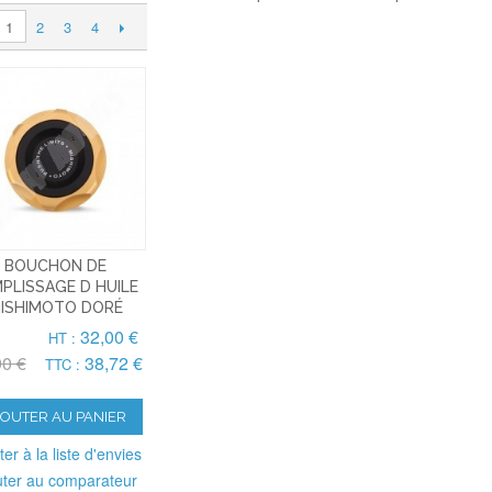
2
3
4
1
BOUCHON DE
PLISSAGE D HUILE
ISHIMOTO DORÉ
32,00 €
HT :
90 €
38,72 €
TTC :
JOUTER AU PANIER
ter à la liste d'envies
uter au comparateur