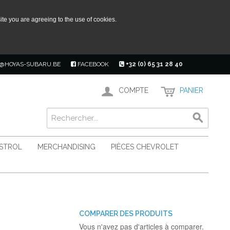
ite you are agreeing to the use of cookies.
@HOYAS-SUBARU.BE
FACEBOOK
+32 (0) 65 31 28 40
COMPTE
PANIER
ASTROL
MERCHANDISING
PIÈCES CHEVROLET
COMPARER DES PRODUITS
Vous n'avez pas d'articles à comparer.