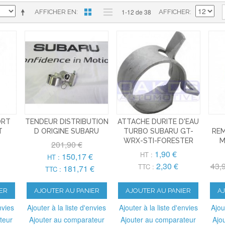
1-12 de 38
AFFICHER EN
AFFICHER
ORT
TENDEUR DISTRIBUTION
ATTACHE DURITE D'EAU
T
D ORIGINE SUBARU
TURBO SUBARU GT-
REM
WRX-STI-FORESTER
M
201,90 €
1,90 €
HT :
150,17 €
HT :
2,30 €
43,
TTC :
181,71 €
TTC :
ER
AJOUTER AU PANIER
AJOUTER AU PANIER
A
nvies
Ajouter à la liste d'envies
Ajouter à la liste d'envies
Ajou
teur
Ajouter au comparateur
Ajouter au comparateur
Ajo