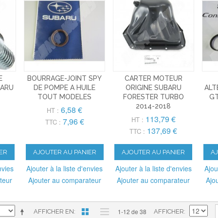
E
BOURRAGE-JOINT SPY
CARTER MOTEUR
BARU
DE POMPE A HUILE
ORIGINE SUBARU
ALT
TOUT MODELES
FORESTER TURBO
G
2014-2018
6,58 €
HT :
113,79 €
HT :
7,96 €
TTC :
137,69 €
TTC :
ER
AJOUTER AU PANIER
AJOUTER AU PANIER
A
nvies
Ajouter à la liste d'envies
Ajouter à la liste d'envies
Ajou
teur
Ajouter au comparateur
Ajouter au comparateur
Ajo
1-12 de 38
AFFICHER EN
AFFICHER