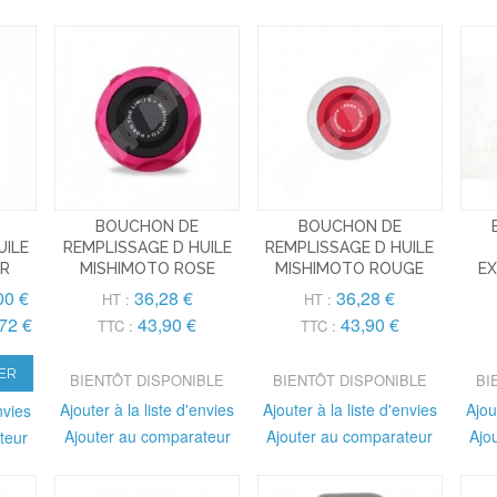
BOUCHON DE
BOUCHON DE
UILE
REMPLISSAGE D HUILE
REMPLISSAGE D HUILE
IR
MISHIMOTO ROSE
MISHIMOTO ROUGE
EX
00 €
36,28 €
36,28 €
HT :
HT :
72 €
43,90 €
43,90 €
TTC :
TTC :
ER
BIENTÔT DISPONIBLE
BIENTÔT DISPONIBLE
BI
Ajouter à la liste d'envies
Ajouter à la liste d'envies
Ajou
nvies
Ajouter au comparateur
Ajouter au comparateur
Ajo
teur