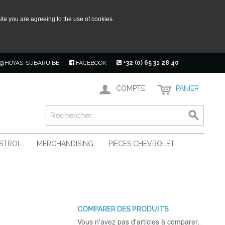
ite you are agreeing to the use of cookies.
@HOYAS-SUBARU.BE
FACEBOOK
+32 (0) 65 31 28 40
COMPTE
PANIER
ASTROL
MERCHANDISING
PIÈCES CHEVROLET
COMPARER DES PRODUITS
Vous n'avez pas d'articles à comparer.