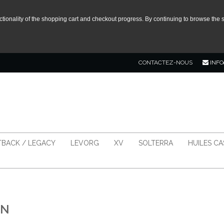
tionality of the shopping cart and checkout progress. By continuing to browse the s
CONTACTEZ-NOUS
INFO
BACK / LEGACY
LEVORG
XV
SOLTERRA
HUILES C
ON