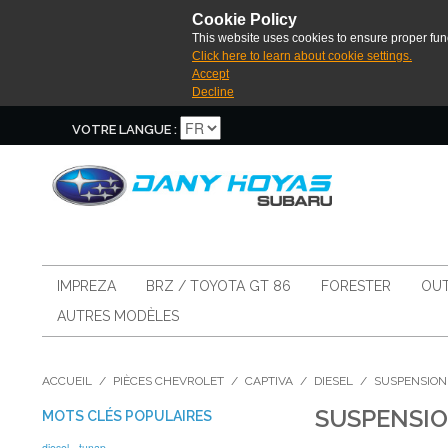
Cookie Policy
This website uses cookies to ensure proper func
Click here to learn about cookie settings.
Accept
Decline
VOTRE LANGUE :
IMPREZA
BRZ / TOYOTA GT 86
FORESTER
OUT
AUTRES MODÈLES
ACCUEIL
/
PIÈCES CHEVROLET
/
CAPTIVA
/
DIESEL
/
SUSPENSION
SUSPENSI
MOTS CLÉS POPULAIRES
diesel
tunap