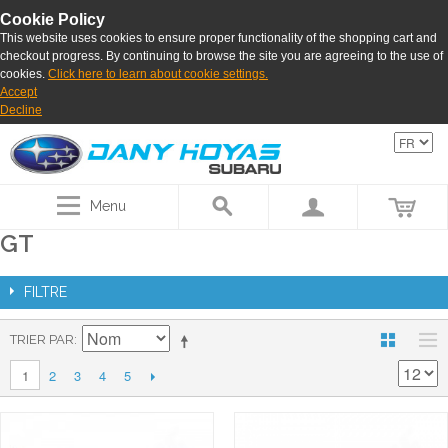
Cookie Policy
This website uses cookies to ensure proper functionality of the shopping cart and
checkout progress. By continuing to browse the site you are agreeing to the use of
cookies.
Click here to learn about cookie settings.
Accept
Decline
Menu
GT
FILTRE
TRIER PAR
2
3
4
5
1