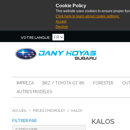
Cookie Policy
This website uses cookies to ensure proper func
Click here to learn about cookie settings.
Accept
Decline
VOTRE LANGUE :
IMPREZA
BRZ / TOYOTA GT 86
FORESTER
OUT
AUTRES MODÈLES
ACCUEIL
/
PIÈCES CHEVROLET
/
KALOS
KALOS
FILTRER PAR