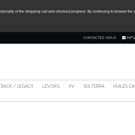
tionality of the shopping cart and checkout progress. By continuing to browse the s
CONTACTEZ-NOUS
INFO
BACK / LEGACY
LEVORG
XV
SOLTERRA
HUILES C