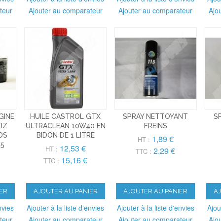
teur
Ajouter au comparateur
Ajouter au comparateur
Ajo
IGINE
HUILE CASTROL GTX
SPRAY NETTOYANT
S
IZ
ULTRACLEAN 10W40 EN
FREINS
OS
BIDON DE 1 LITRE
1,89 €
HT :
05
12,53 €
HT :
2,29 €
TTC :
15,16 €
TTC :
ER
AJOUTER AU PANIER
AJOUTER AU PANIER
A
nvies
Ajouter à la liste d'envies
Ajouter à la liste d'envies
Ajou
teur
Ajouter au comparateur
Ajouter au comparateur
Ajo