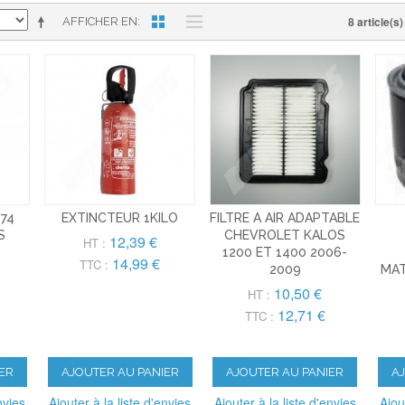
8 article(s)
AFFICHER EN
974
EXTINCTEUR 1KILO
FILTRE A AIR ADAPTABLE
S
CHEVROLET KALOS
12,39 €
HT :
1200 ET 1400 2006-
14,99 €
TTC :
2009
MAT
10,50 €
HT :
12,71 €
TTC :
ER
AJOUTER AU PANIER
AJOUTER AU PANIER
A
nvies
Ajouter à la liste d'envies
Ajouter à la liste d'envies
Ajou