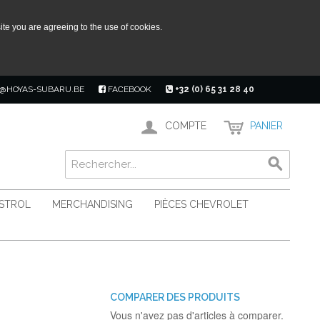
ite you are agreeing to the use of cookies.
@HOYAS-SUBARU.BE
FACEBOOK
+32 (0) 65 31 28 40
COMPTE
PANIER
ASTROL
MERCHANDISING
PIÈCES CHEVROLET
COMPARER DES PRODUITS
Vous n'avez pas d'articles à comparer.