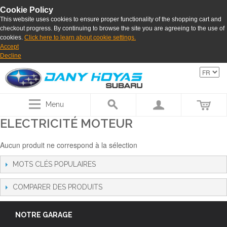
Cookie Policy
This website uses cookies to ensure proper functionality of the shopping cart and
checkout progress. By continuing to browse the site you are agreeing to the use of
cookies.
Click here to learn about cookie settings.
Accept
Decline
Menu
ELECTRICITÉ MOTEUR
Aucun produit ne correspond à la sélection
MOTS CLÉS POPULAIRES
COMPARER DES PRODUITS
NOTRE GARAGE