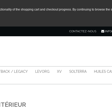
tionality of the shopping cart and checkout progress. By continuing to browse the s
CONTACTEZ-NOUS
INFO
BACK / LEGACY
LEVORG
XV
SOLTERRA
HUILES C
NTÉRIEUR