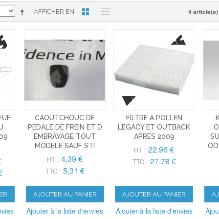
4 article(s)
AFFICHER EN
EUF
CAOUTCHOUC DE
FILTRE A POLLEN
U
PEDALE DE FREIN ET D
LEGACY ET OUTBACK
O
09
EMBRAYAGE TOUT
APRES 2009
SU
MODELE SAUF STI
OO
22,96 €
HT :
4,39 €
HT :
€
27,78 €
TTC :
5,31 €
TTC :
€
ER
AJOUTER AU PANIER
AJOUTER AU PANIER
A
nvies
Ajouter à la liste d'envies
Ajouter à la liste d'envies
Ajou