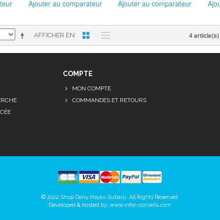
teur
Ajouter au comparateur
Ajouter au comparateur
Ajo
4 article(s)
AFFICHER EN
COMPTE
MON COMPTE
ERCHE
COMMANDES ET RETOURS
CÉE
© 2022 Shop Dany Hoyas-Subaru. All Rights Reserved.
Developed & hosted by:
www.infor-conseils.com