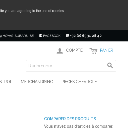
ite you are agreeing to the use of cookies.
@HOYAS-SUBARU.BE
FACEBOOK
+32 (0) 65 31 28 40
COMPTE
PANIER
ASTROL
MERCHANDISING
PIÈCES CHEVROLET
COMPARER DES PRODUITS
Vous n'avez pas d'articles à comparer.