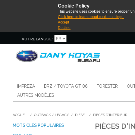
Cookie Policy
This website uses cookies to ensure proper func
Click here to learn about cookie settings.
Accept
Decline
VOTRE LANGUE :
IMPREZA
BRZ / TOYOTA GT 86
FORESTER
OUT
AUTRES MODÈLES
ACCUEIL
/
OUTBACK / LEGACY
/
DIESEL
/
PIÈCES D'INTÉRIEUR
PIÈCES D'I
MOTS CLÉS POPULAIRES
diesel
tunap