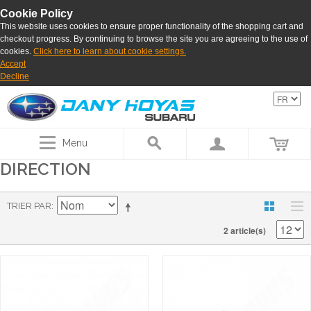
Cookie Policy
This website uses cookies to ensure proper functionality of the shopping cart and
checkout progress. By continuing to browse the site you are agreeing to the use of
cookies.
Click here to learn about cookie settings.
Accept
Decline
Menu
DIRECTION
TRIER PAR
2 article(s)