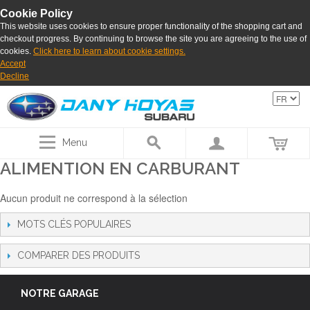
Cookie Policy
This website uses cookies to ensure proper functionality of the shopping cart and
checkout progress. By continuing to browse the site you are agreeing to the use of
cookies.
Click here to learn about cookie settings.
Accept
Decline
Menu
ALIMENTION EN CARBURANT
Aucun produit ne correspond à la sélection
MOTS CLÉS POPULAIRES
COMPARER DES PRODUITS
NOTRE GARAGE