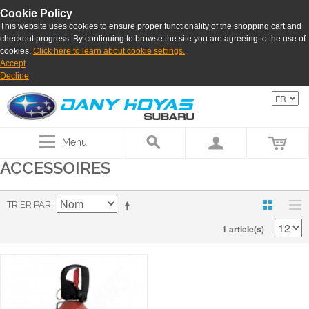
Cookie Policy
This website uses cookies to ensure proper functionality of the shopping cart and
checkout progress. By continuing to browse the site you are agreeing to the use of
cookies.
Click here to learn about cookie settings.
Accept
Decline
Menu
ACCESSOIRES
TRIER PAR
1 article(s)