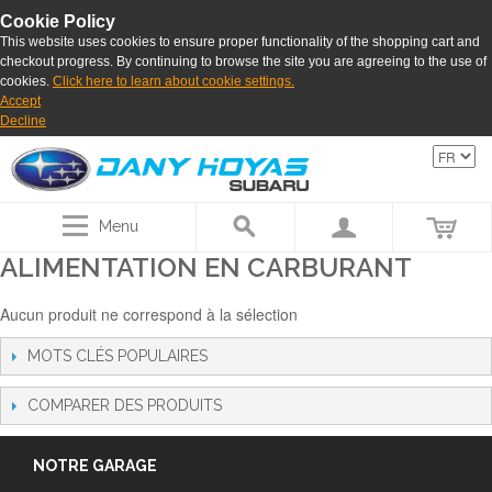
Cookie Policy
This website uses cookies to ensure proper functionality of the shopping cart and
checkout progress. By continuing to browse the site you are agreeing to the use of
cookies.
Click here to learn about cookie settings.
Accept
Decline
Menu
ALIMENTATION EN CARBURANT
Aucun produit ne correspond à la sélection
MOTS CLÉS POPULAIRES
COMPARER DES PRODUITS
NOTRE GARAGE