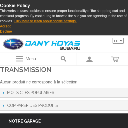
Cookie Policy
This website uses cookies to ensure proper functionality of the shopping cart and
checkout progress. By continuing to browse the site you are agreeing to the use of
cookies.
Click here to learn about cookie settings.
Accept
Decline
Menu
TRANSMISSION
Aucun produit ne correspond à la sélection
MOTS CLÉS POPULAIRES
COMPARER DES PRODUITS
NOTRE GARAGE