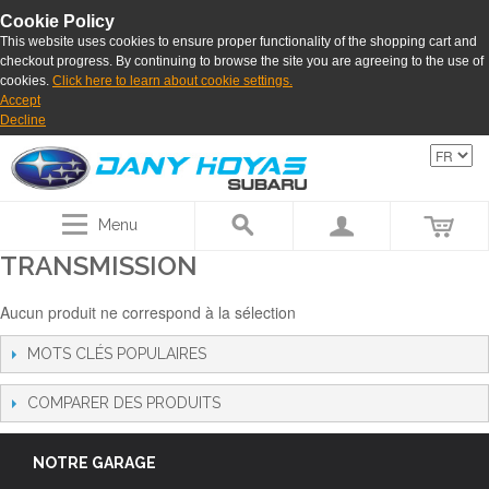
Cookie Policy
This website uses cookies to ensure proper functionality of the shopping cart and
checkout progress. By continuing to browse the site you are agreeing to the use of
cookies.
Click here to learn about cookie settings.
Accept
Decline
Menu
TRANSMISSION
Aucun produit ne correspond à la sélection
MOTS CLÉS POPULAIRES
COMPARER DES PRODUITS
NOTRE GARAGE