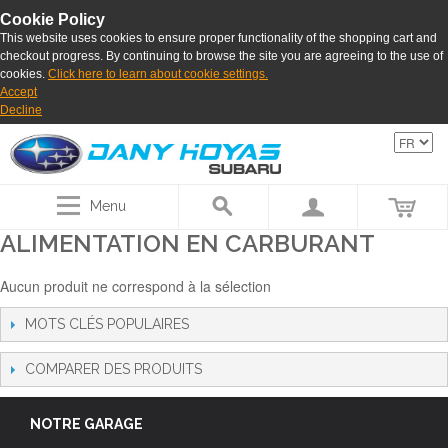
Cookie Policy
This website uses cookies to ensure proper functionality of the shopping cart and
checkout progress. By continuing to browse the site you are agreeing to the use of
cookies.
Click here to learn about cookie settings.
Accept
Decline
Menu
ALIMENTATION EN CARBURANT
Aucun produit ne correspond à la sélection
MOTS CLÉS POPULAIRES
COMPARER DES PRODUITS
NOTRE GARAGE