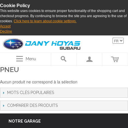
Cookie Policy
This website uses cookies to ensure proper functionality of the shopping cart and
checkout progress. By continuing to browse the site you are agreeing to the use of
cookies.
Click here to learn about cookie settings.
Accept
Decline
Menu
PNEU
Aucun produit ne correspond à la sélection
MOTS CLÉS POPULAIRES
COMPARER DES PRODUITS
NOTRE GARAGE