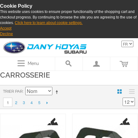
Cookie Policy
This website uses cookies to ensure proper functionality of the shopping cart and
checkout progress. By continuing to browse the site you are agreeing to the use of
cookies.
Click here to learn about cookie settings.
Accept
Decline
Menu
CARROSSERIE
TRIER PAR
2
3
4
5
1