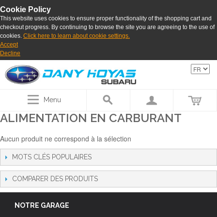
Cookie Policy
This website uses cookies to ensure proper functionality of the shopping cart and
checkout progress. By continuing to browse the site you are agreeing to the use of
cookies.
Click here to learn about cookie settings.
Accept
Decline
Menu
ALIMENTATION EN CARBURANT
Aucun produit ne correspond à la sélection
MOTS CLÉS POPULAIRES
COMPARER DES PRODUITS
NOTRE GARAGE