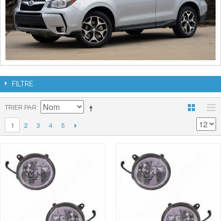
FILTRE
TRIER PAR
2
3
4
5
1