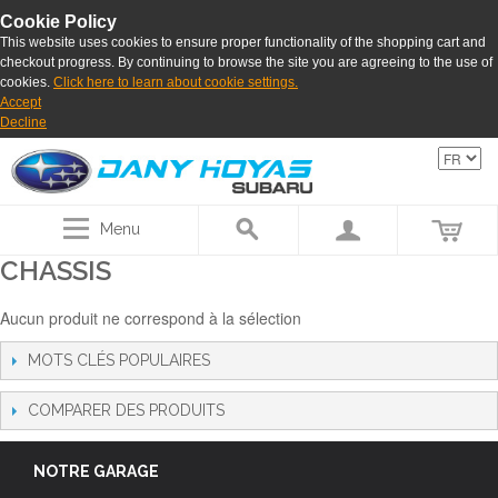
Cookie Policy
This website uses cookies to ensure proper functionality of the shopping cart and
checkout progress. By continuing to browse the site you are agreeing to the use of
cookies.
Click here to learn about cookie settings.
Accept
Decline
Menu
CHASSIS
Aucun produit ne correspond à la sélection
MOTS CLÉS POPULAIRES
COMPARER DES PRODUITS
NOTRE GARAGE