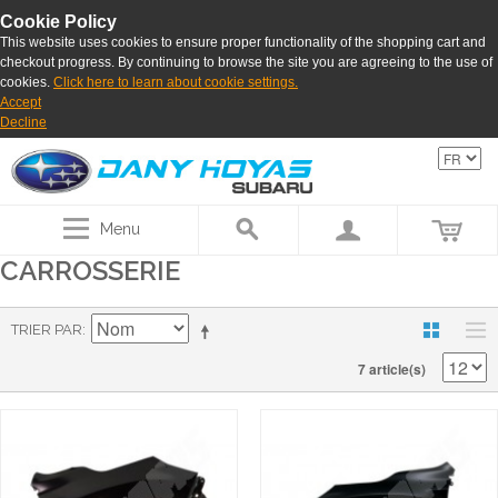
Cookie Policy
This website uses cookies to ensure proper functionality of the shopping cart and
checkout progress. By continuing to browse the site you are agreeing to the use of
cookies.
Click here to learn about cookie settings.
Accept
Decline
Menu
CARROSSERIE
TRIER PAR
7 article(s)