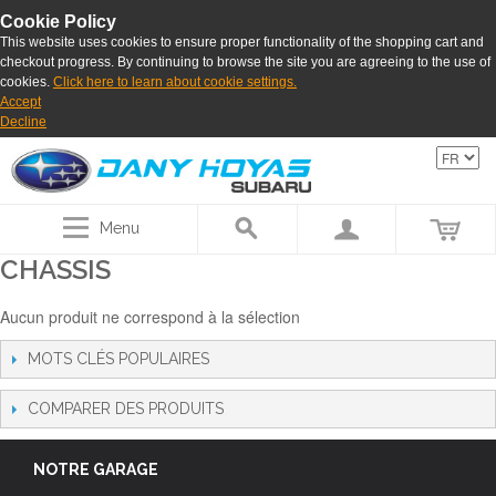
Cookie Policy
This website uses cookies to ensure proper functionality of the shopping cart and
checkout progress. By continuing to browse the site you are agreeing to the use of
cookies.
Click here to learn about cookie settings.
Accept
Decline
Menu
CHASSIS
Aucun produit ne correspond à la sélection
MOTS CLÉS POPULAIRES
COMPARER DES PRODUITS
NOTRE GARAGE