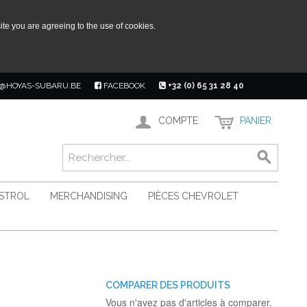
ite you are agreeing to the use of cookies.
@HOYAS-SUBARU.BE
FACEBOOK
+32 (0) 65 31 28 40
COMPTE
PANIER
ASTROL
MERCHANDISING
PIÈCES CHEVROLET
COMPARER DES PRODUITS
Vous n'avez pas d'articles à comparer.