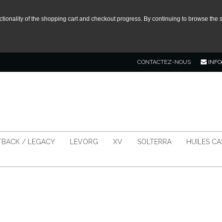
tionality of the shopping cart and checkout progress. By continuing to browse the s
CONTACTEZ-NOUS
INFO
BACK / LEGACY
LEVORG
XV
SOLTERRA
HUILES C
N