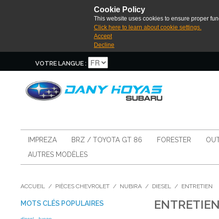
Cookie Policy
This website uses cookies to ensure proper func
Click here to learn about cookie settings.
Accept
Decline
VOTRE LANGUE :
IMPREZA
BRZ / TOYOTA GT 86
FORESTER
OUT
AUTRES MODÈLES
ACCUEIL
/
PIÈCES CHEVROLET
/
NUBIRA
/
DIESEL
/
ENTRETIEN
ENTRETIE
MOTS CLÉS POPULAIRES
diesel
tunap