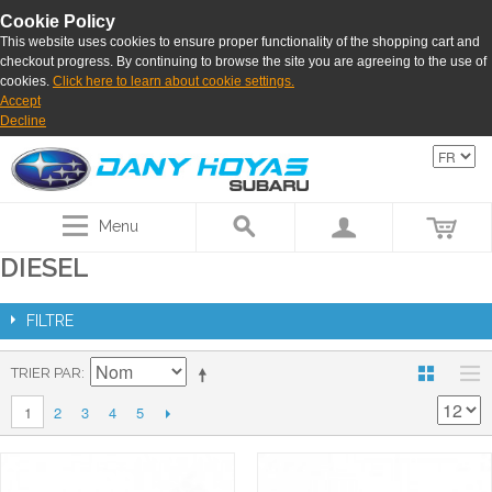
Cookie Policy
This website uses cookies to ensure proper functionality of the shopping cart and
checkout progress. By continuing to browse the site you are agreeing to the use of
cookies.
Click here to learn about cookie settings.
Accept
Decline
Menu
DIESEL
FILTRE
TRIER PAR
2
3
4
5
1