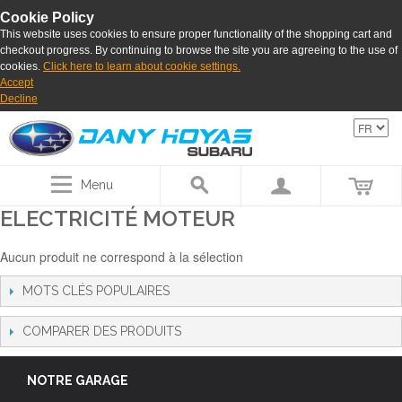
Cookie Policy
This website uses cookies to ensure proper functionality of the shopping cart and
checkout progress. By continuing to browse the site you are agreeing to the use of
cookies.
Click here to learn about cookie settings.
Accept
Decline
Menu
ELECTRICITÉ MOTEUR
Aucun produit ne correspond à la sélection
MOTS CLÉS POPULAIRES
COMPARER DES PRODUITS
NOTRE GARAGE