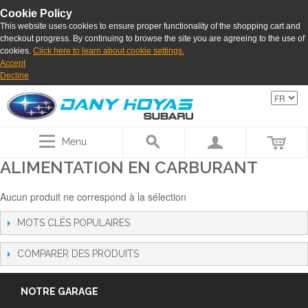
Cookie Policy
This website uses cookies to ensure proper functionality of the shopping cart and
checkout progress. By continuing to browse the site you are agreeing to the use of
cookies.
Click here to learn about cookie settings.
Accept
Decline
Menu
ALIMENTATION EN CARBURANT
Aucun produit ne correspond à la sélection
MOTS CLÉS POPULAIRES
COMPARER DES PRODUITS
NOTRE GARAGE