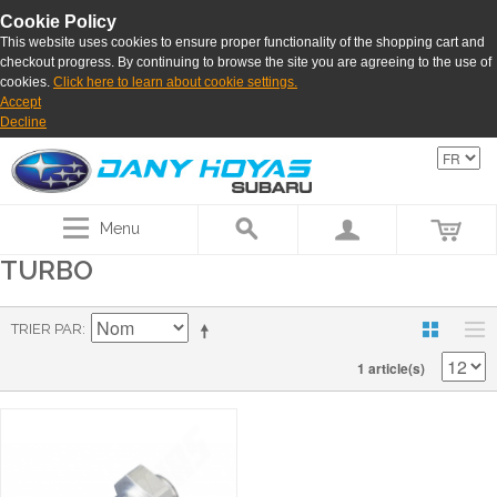
Cookie Policy
This website uses cookies to ensure proper functionality of the shopping cart and
checkout progress. By continuing to browse the site you are agreeing to the use of
cookies.
Click here to learn about cookie settings.
Accept
Decline
Menu
TURBO
TRIER PAR
1 article(s)