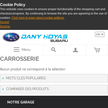
Cookie Policy
This website uses cookies to ensure proper functionality of the shopping cart and
checkout progress. By continuing to browse the site you are agreeing to the use of
cookies.
Click here to learn about cookie settings.
Accept
Decline
Menu
CARROSSERIE
Aucun produit ne correspond à la sélection
MOTS CLÉS POPULAIRES
COMPARER DES PRODUITS
NOTRE GARAGE